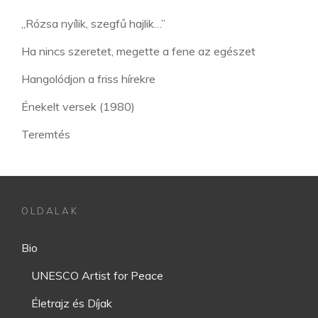
„Rózsa nyílik, szegfű hajlik…”
Ha nincs szeretet, megette a fene az egészet
Hangolódjon a friss hírekre
Énekelt versek (1980)
Teremtés
OLDALAK
Bio
UNESCO Artist for Peace
Életrajz és Díjak