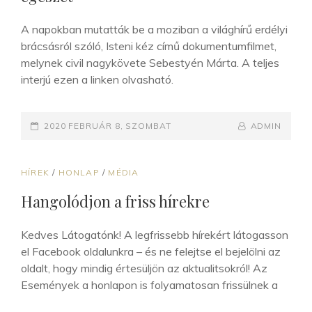
A napokban mutatták be a moziban a világhírű erdélyi
brácsásról szóló, Isteni kéz című dokumentumfilmet,
melynek civil nagykövete Sebestyén Márta. A teljes
interjú ezen a linken olvasható.
POSTED-
BY
BYLINE
2020 FEBRUÁR 8, SZOMBAT
ADMIN
ON
LINE
CAT
HÍREK
/
HONLAP
/
MÉDIA
LINKS
Hangolódjon a friss hírekre
Kedves Látogatónk! A legfrissebb hírekért látogasson
el Facebook oldalunkra – és ne felejtse el bejelölni az
oldalt, hogy mindig értesüljön az aktualitsokról! Az
Események a honlapon is folyamatosan frissülnek a