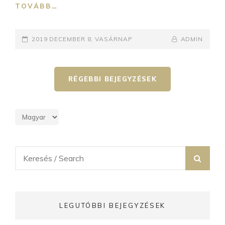
HANGOLÓDJON
TOVÁBB…
A
FRISS
POSTED-
HÍREKRE
BY
BYLINE
2019 DECEMBER 8, VASÁRNAP
ADMIN
ON
LINE
Bejegyzés
RÉGEBBI BEJEGYZÉSEK
navigáció
Search
SEA
for:
LEGUTÓBBI BEJEGYZÉSEK