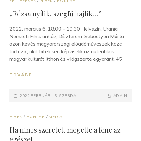
CAT
FELLÉPÉSEK
/
HÍREK
/
HONLAP
LINKS
„Rózsa nyílik, szegfű hajlik…”
2022. március 6. 18:00 – 19:30 Helyszín: Uránia
Nemzeti Filmszínház, Díszterem Sebestyén Márta
azon kevés magyarországi előadóművészek közé
tartozik, akik hitelesen képviselik az autentikus
magyar kultúrát itthon és világszerte egyaránt. 45
„RÓZSA
TOVÁBB…
NYÍLIK,
SZEGFŰ
POSTED-
HAJLIK…”
BY
BYLINE
2022 FEBRUÁR 16, SZERDA
ADMIN
ON
LINE
CAT
HÍREK
/
HONLAP
/
MÉDIA
LINKS
Ha nincs szeretet, megette a fene az
egészet