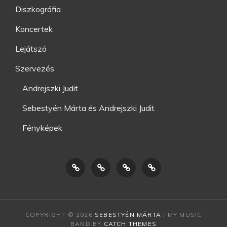
Diszkográfia
Koncertek
Lejátszó
Szervezés
Andrejszki Judit
Sebestyén Márta és Andrejszki Judit
Fényképek
Koncertek
Bio
Diszkográfia
Szervezés
COPYRIGHT © 2026
SEBESTYÉN MÁRTA
|
MY MUSIC
BAND BY
CATCH THEMES