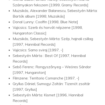
Szárnyakon fekszem [1999, Gramy Records]
Muzsikás, Alexander Balanescu, Sebestyén Márta:
Bartók album [1998, Muzsikás]
Donal Lunny: Coolfin [1998, Blue Note]
Vujicsics: Szerb és horvát népzene [1998,
Hungaroton Classic]
Muzsikás, Sebestyén Márta: Szép, hajnali csillag
[1997, Hannibal Records]
Vujicsics: Samo sviraj [1997, -]
Sebestyén Márta : Best Of [1997, Hannibal
Records]
Sebő Ferenc: Rongyszőnyeg – Weöres Sándor
[1997, Hungaroton]
Filmzene: Territorio Comanche [1997, -]
Gryllus Dániel, Sumogyi Zoltán: Tizenöt zsoltár
[1997, Gryllus]
Sebestyén Márta: Kismet [1996, Hannibal
Records]