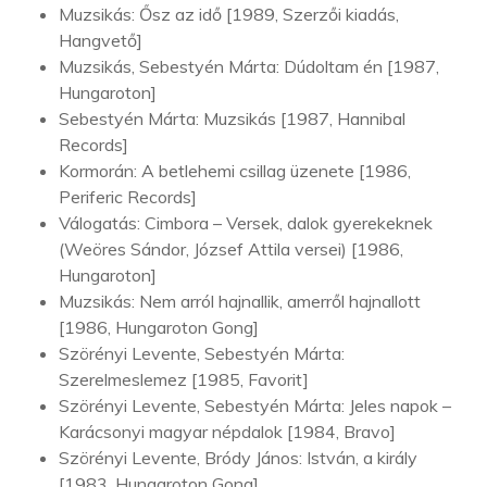
Muzsikás: Ősz az idő [1989, Szerzői kiadás,
Hangvető]
Muzsikás, Sebestyén Márta: Dúdoltam én [1987,
Hungaroton]
Sebestyén Márta: Muzsikás [1987, Hannibal
Records]
Kormorán: A betlehemi csillag üzenete [1986,
Periferic Records]
Válogatás: Cimbora – Versek, dalok gyerekeknek
(Weöres Sándor, József Attila versei) [1986,
Hungaroton]
Muzsikás: Nem arról hajnallik, amerről hajnallott
[1986, Hungaroton Gong]
Szörényi Levente, Sebestyén Márta:
Szerelmeslemez [1985, Favorit]
Szörényi Levente, Sebestyén Márta: Jeles napok –
Karácsonyi magyar népdalok [1984, Bravo]
Szörényi Levente, Bródy János: István, a király
[1983, Hungaroton Gong]