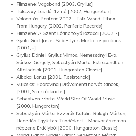
Filmzene: Vagabond [2003, Gryllus]
Tolcsvay László: 12 nő [2002, Hungaroton]
Válogatás: Periferic 2002 – Folk-World-Ethno
From Hungary [2002, Periferic Records]
Filmzene: A Szent Lőrinc folyó lazacai [2002, -]
Gyulai Gaál János, Sebestyén Márta: Inspirations
[2001, -]
Gryllus Dániel, Gryllus Vilmos, Nemessányi Éva,
Sárközi Gergely, Sebestyén Márta: Esti csendben –
Altatódalok [2001, Hungaroton Classic]
Alboka: Lorius [2001, Resistencia]
Vujicsics: Podravina (Drávamenti horvát táncok)
[2001, Szerzői kiadás]
Sebestyén Márta: World Star Of World Music
[2000, Hungaroton]
Sebestyén Márta, Szvorák Katalin, Balogh Márton,
Hegedős Együttes: Tündérkert – Magyar és román
népzene Erdélyből [2000, Hungaroton Classic]
Mohai Gábor, Binder Károly, Sebestyén Márta: