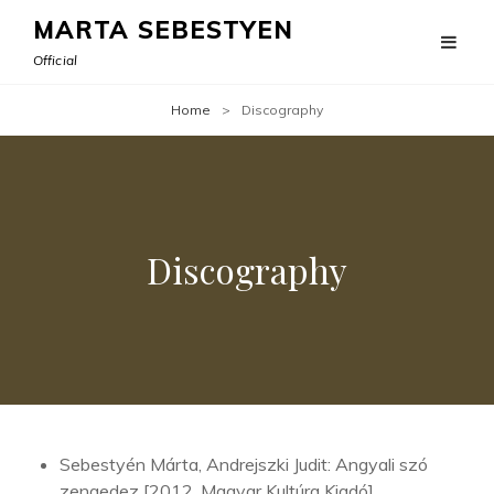
MARTA SEBESTYEN
Official
Home
>
Discography
Discography
Sebestyén Márta, Andrejszki Judit: Angyali szó
zengedez [2012, Magyar Kultúra Kiadó]