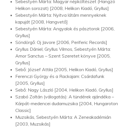
Sebestyén Márta: Magyar népköltészet (Hangzó
Helikon sorozat) [2008, Helikon Kiadó, Gryllus]
Sebestyén Márta: Nyitva látám mennyeknek
kapuját [2008, Hangvető]
Sebestyén Márta: Angyalok és pásztorok [2006,
Gryllus]
Söndörgő: Oj Javore [2006, Periferic Records]
Gryllus Dániel, Gryllus Vilmos, Sebestyén Márta:
Amor Sanctus – Szent Szeretet könyve [2005,
Gryllus]
Sebő: József Attila [2005, Helikon Kiadó, Gryllus]
Ferenczi György és a Rackajam: Csárdafunk
[2005, Gryllus]
Sebő: Nagy László [2004, Helikon Kiadó, Gryllus]
Szabó Zoltán (válogatás): A tündérek ajándéka –
Kárpát-medencei dudamuzsika [2004, Hungaroton
Classic]
Muzsikás, Sebestyén Márta: A Zeneakadémián
[2003, Muzsikás]