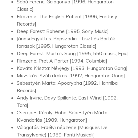
Sebő Ferenc: Galagonya [1996, Hungaroton
Classic]
Filmzene: The English Patient [1996, Fantasy
Records]
Deep Forest: Boheme [1995, Sony Music]
Jánosi Együttes: Rapszódia – Liszt és Bartók
források [1995, Hungaroton Classic]
Deep Forest: Marta’s Song [1995, 550 music, Epic]
Filmzene: Pret A Porter [1994, Columbia]
Kováts Kriszta: Névjegy [1993, Hungaroton Gong]
Muzsikás: Szól a kakas [1992, Hungaroton Gong]
Sebestyén Márta: Apocrypha [1992, Hannibal
Records]
Andy Irvine, Davy Spillante: East Wind [1992,
Tara]
Cserepes Károly, Hobo, Sebestyén Márta:
Kivándorlás [1989, Hungaroton]
Válogatás: Erdélyi népzene (Musiques De
Transylvanie) [1989, Fonti Musicali]