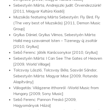
Sebestyén Márta, Andrejszki Judit: Örvendezzünk!
[2011, Magyar Kultúra Kiadó]
Muzsikás featuring Márta Sebestyén: Fly Bird, Fly
(The very best of Muzsikás) [2011, Demon Music
Group]
Gryllus Dániel, Gryllus Vilmos, Sebestyén Márta:
Halld meg szavaimat Isten – Tizenegy új zsoltár
[2010, Gryllus]
Sebő Ferenc: Játék Karácsonykor [2010, Gryllus]
Sebestyén Márta: I Can See The Gates of Heaven
[2009, World Village]
Tolcsvay László, Tolcsvay Béla, Sasvári Sándor,
Sebestyén Márta: Magyar Mise [2009, Rotunda
Alapítvány]
Válogatás: Világzene itthonról -World Music from
Hungary [2009, Sony Music]
Sebő Ferenc: Pannon Freskó [2009,
Hagyományok Háza]