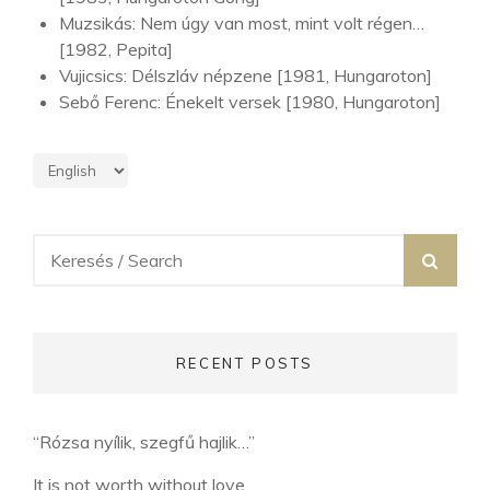
Muzsikás: Nem úgy van most, mint volt régen…
[1982, Pepita]
Vujicsics: Délszláv népzene [1981, Hungaroton]
Sebő Ferenc: Énekelt versek [1980, Hungaroton]
Search
SEA
for:
RECENT POSTS
“Rózsa nyílik, szegfű hajlik…”
It is not worth without love