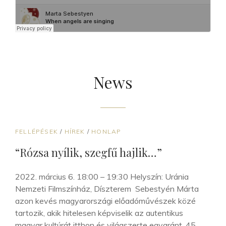
News
CAT
FELLÉPÉSEK
/
HÍREK
/
HONLAP
LINKS
“Rózsa nyílik, szegfű hajlik…”
2022. március 6. 18:00 – 19:30 Helyszín: Uránia
Nemzeti Filmszínház, Díszterem Sebestyén Márta
azon kevés magyarországi előadóművészek közé
tartozik, akik hitelesen képviselik az autentikus
magyar kultúrát itthon és világszerte egyaránt. 45