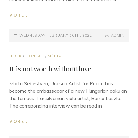
“RÓZSA
MORE…
NYÍLIK,
SZEGFŰ
POSTED-
HAJLIK…”
BY
BYLINE
WEDNESDAY FEBRUARY 16TH, 2022
ADMIN
ON
LINE
CAT
HÍREK
/
HONLAP
/
MÉDIA
LINKS
It is not worth without love
Marta Sebestyen, Unesco Artist for Peace has
become the ambassador of a new Hungarian doku on
the famous Transilvanian viola artist, Barna Laszlo.
The correponding interview can be read in
IT
MORE…
IS
NOT