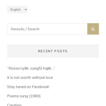
Search
SEA
for:
RECENT POSTS
“Rózsa nyílik, szegfű hajlik…”
It is not worth without love
Stay tuned on Facebook!
Poems sung (1980)
Creation