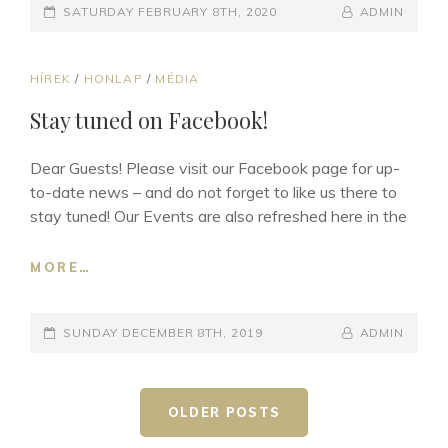
POSTED-
WORTH
BY
BYLINE
SATURDAY FEBRUARY 8TH, 2020
ADMIN
WITHOUT
ON
LINE
LOVE
CAT
HÍREK
/
HONLAP
/
MÉDIA
LINKS
Stay tuned on Facebook!
Dear Guests! Please visit our Facebook page for up-
to-date news – and do not forget to like us there to
stay tuned! Our Events are also refreshed here in the
STAY
MORE…
TUNED
ON
POSTED-
FACEBOOK!
BY
BYLINE
SUNDAY DECEMBER 8TH, 2019
ADMIN
ON
LINE
Posts
OLDER POSTS
navigation