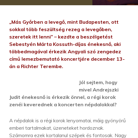
„Más Győrben a levegő, mint Budapesten, ott
sokkal több feszültség rezeg a levegőben,
szeretek itt lenni” – kezdte a beszélgetést
Sebestyén Márta Kossuth-díjas énekesnő, aki
többedmagával érkezik Angyali szó zengedez
című lemezbemutató koncertjére december 13-
án a Richter Terembe.
Jól sejtem, hogy
mivel Andrejszki
Judit énekesnő is érkezik önnel, a régi korok
zenéi keverednek a koncerten népdalokkal?
A népdalok is a régi korok lenyomatai, máig gyönyörű
emberi tartalmakat, üzeneteket hordoznak.
Számomra ezek kortalanul szépek és fontosak. Nagy