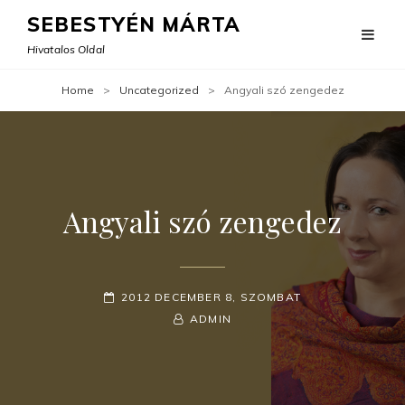
SEBESTYÉN MÁRTA
Hivatalos Oldal
Home
>
Uncategorized
>
Angyali szó zengedez
Angyali szó zengedez
POSTED-
2012 DECEMBER 8, SZOMBAT
ON
BY
BYLINE
ADMIN
LINE