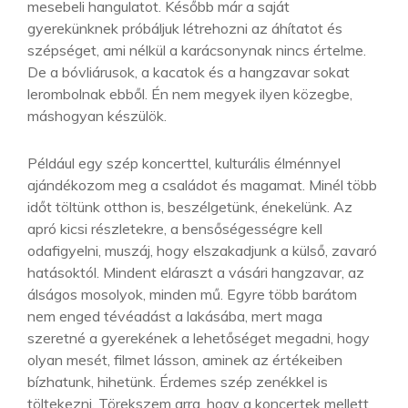
mesebeli hangulatot. Később már a saját
gyerekünknek próbáljuk létrehozni az áhítatot és
szépséget, ami nélkül a karácsonynak nincs értelme.
De a bóvliárusok, a kacatok és a hangzavar sokat
lerombolnak ebből. Én nem megyek ilyen közegbe,
máshogyan készülök.
Például egy szép koncerttel, kulturális élménnyel
ajándékozom meg a családot és magamat. Minél több
időt töltünk otthon is, beszélgetünk, énekelünk. Az
apró kicsi részletekre, a bensőségességre kell
odafigyelni, muszáj, hogy elszakadjunk a külső, zavaró
hatásoktól. Mindent eláraszt a vásári hangzavar, az
álságos mosolyok, minden mű. Egyre több barátom
nem enged tévéadást a lakásába, mert maga
szeretné a gyerekének a lehetőséget megadni, hogy
olyan mesét, filmet lásson, aminek az értékeiben
bízhatunk, hihetünk. Érdemes szép zenékkel is
töltekezni. Törekszem arra, hogy a koncertek mellett