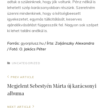
adtuk a szüleinknek, hogy jók voltunk. Pénz nélkül is
lehetett szép karácsonyokban részünk. Szeretném
üzenni mindenkinek, hogy a kétségbeesett
igyekezetet, egymás túllicitálását, keserves
ajándékvásárlást függesszék fel. Nagyon sok szépet
ki lehet találni anélkül is.
Forrás:
gyorplusz.hu
/ Írta: Zoljánszky Alexandra
/ Fotó: O. Jakócs Péter
CATEGORIES
UNCATEGORIZED
Bejegyzés
Previous
PREV ARTICLE
navigáció
Post
Megjelent Sebestyén Márta új karácsonyi
albuma
Next
NEXT ARTICLE