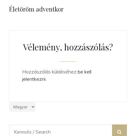
Post
Életöröm adventkor
Vélemény, hozzászólás?
Hozzászólás küldéséhez
be kell
jelentkezni
.
Search
SEA
for: