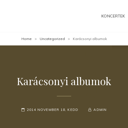
KONCERTEK
Home
>
Uncategorized
>
Karácsonyi albumok
Karácsonyi albumok
POSTED-
BY
BYLINE
2014 NOVEMBER 18, KEDD
ADMIN
ON
LINE