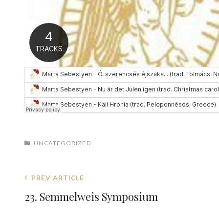
CATEGORIES
UNCATEGORIZED
Bejegyzés
Previous
PREV ARTICLE
navigáció
Post
23. Semmelweis Symposium