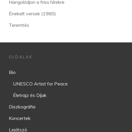
Hangolódjon a friss hírekre
Énekelt versek (1980)
Teremtés
OLDALAK
Bio
UNESCO Artist for Peace
Életrajz és Díjak
Diszkográfia
Koncertek
Lejátszó