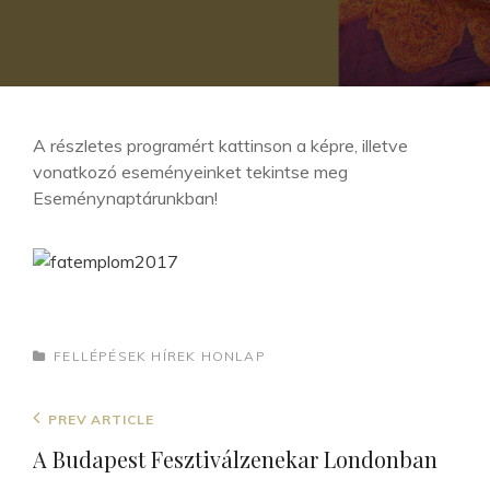
A részletes programért kattinson a képre, illetve
vonatkozó eseményeinket tekintse meg
Eseménynaptárunkban!
CATEGORIES
FELLÉPÉSEK
HÍREK
HONLAP
Bejegyzés
Previous
PREV ARTICLE
navigáció
Post
A Budapest Fesztiválzenekar Londonban