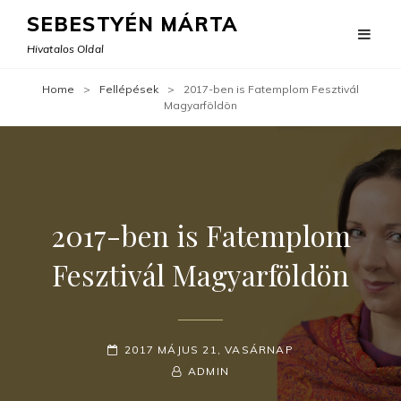
SEBESTYÉN MÁRTA
Hivatalos Oldal
Home
>
Fellépések
>
2017-ben is Fatemplom Fesztivál
Magyarföldön
2017-ben is Fatemplom
Fesztivál Magyarföldön
POSTED-
2017 MÁJUS 21, VASÁRNAP
ON
BY
BYLINE
ADMIN
LINE