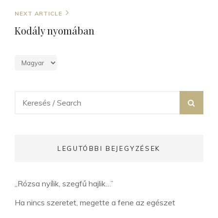
Next
NEXT ARTICLE
Post
Kodály nyomában
Search
SEA
for:
LEGUTÓBBI BEJEGYZÉSEK
„Rózsa nyílik, szegfű hajlik…”
Ha nincs szeretet, megette a fene az egészet