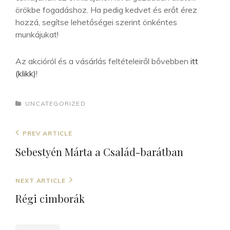
örökbe fogadáshoz. Ha pedig kedvet és erőt érez
hozzá, segítse lehetőségei szerint önkéntes
munkájukat!
Az akcióról és a vásárlás feltételeiről bővebben
itt
(klikk)
!
CATEGORIES
UNCATEGORIZED
Bejegyzés
Previous
PREV ARTICLE
navigáció
Post
Sebestyén Márta a Család-barátban
Next
NEXT ARTICLE
Post
Régi cimborák