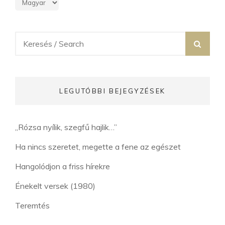
Search
SEA
for:
LEGUTÓBBI BEJEGYZÉSEK
„Rózsa nyílik, szegfű hajlik…”
Ha nincs szeretet, megette a fene az egészet
Hangolódjon a friss hírekre
Énekelt versek (1980)
Teremtés