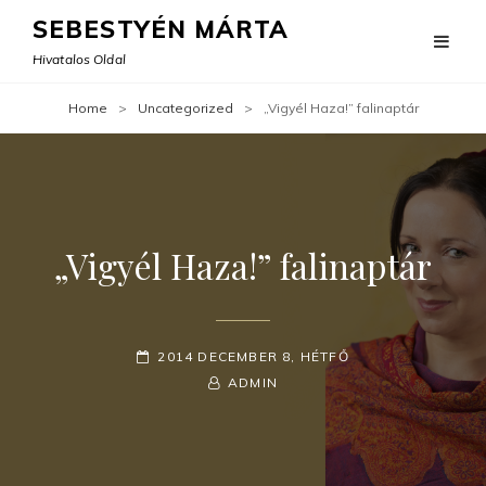
SEBESTYÉN MÁRTA
Hivatalos Oldal
Home
>
Uncategorized
>
„Vigyél Haza!” falinaptár
„Vigyél Haza!” falinaptár
POSTED-
2014 DECEMBER 8, HÉTFŐ
ON
BY
BYLINE
ADMIN
LINE